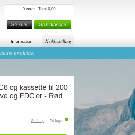
0 varer - Total 0,00
Se kurv
Gå til kassen
Kvikbestilling
Information
g andre produkter
6 og kassette til 200
eve og FDC'er - Rød
Se fragt
På lager