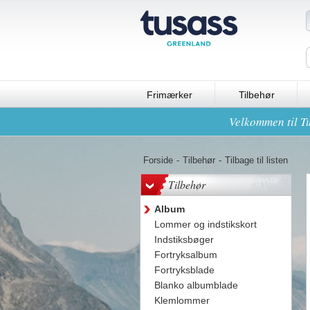
Frimærker
Tilbehør
Velkommen til Tu
Forside
-
Tilbehør
-
Tilbage til listen
Tilbehør
Album
Lommer og indstikskort
Indstiksbøger
Fortryksalbum
Fortryksblade
Blanko albumblade
Klemlommer