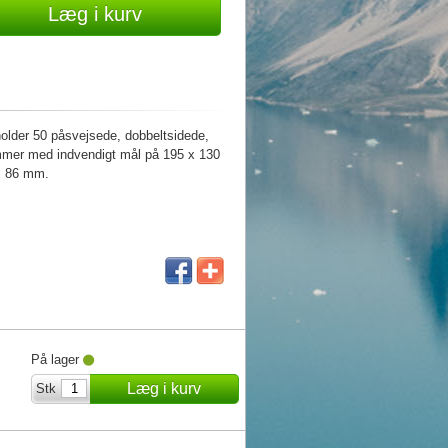
Læg i kurv
holder 50 påsvejsede, dobbeltsidede,
ommer med indvendigt mål på 195 x 130
x 86 mm.
På lager
Læg i kurv
Stk