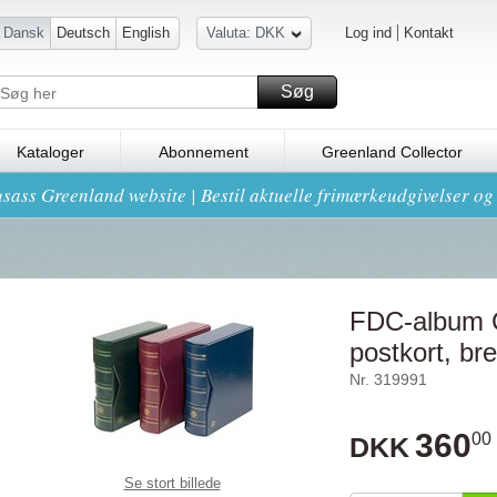
Dansk
Deutsch
English
Valuta: DKK
Log ind
Kontakt
Søg
Kataloger
Abonnement
Greenland Collector
sass Greenland website | Bestil aktuelle frimærkeudgivelser o
FDC-album C
postkort, br
Nr. 319991
360
00
DKK
Se stort billede