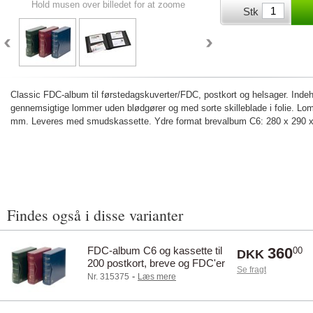
Hold musen over billedet for at zoome
Stk
Classic FDC-album til førstedagskuverter/FDC, postkort og helsager. Inde
gennemsigtige lommer uden blødgører og med sorte skilleblade i folie. L
mm. Leveres med smudskassette. Ydre format brevalbum C6: 280 x 290 
Findes også i disse varianter
FDC-album C6 og kassette til
360
00
DKK
200 postkort, breve og FDC'er
Se fragt
- Grøn
-
Nr. 315375
Læs mere