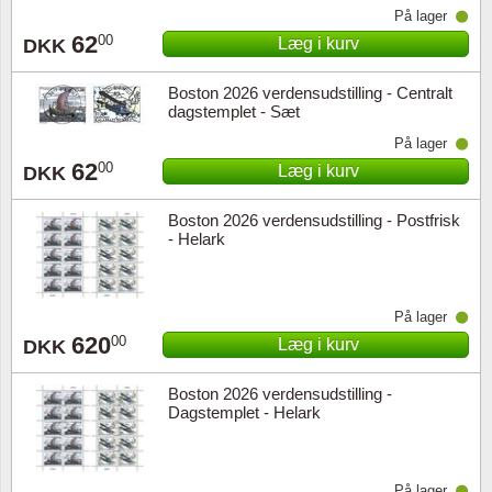
På lager
62
00
Læg i kurv
DKK
Boston 2026 verdensudstilling - Centralt
dagstemplet - Sæt
På lager
62
00
Læg i kurv
DKK
Boston 2026 verdensudstilling - Postfrisk
- Helark
På lager
620
00
Læg i kurv
DKK
Boston 2026 verdensudstilling -
Dagstemplet - Helark
På lager