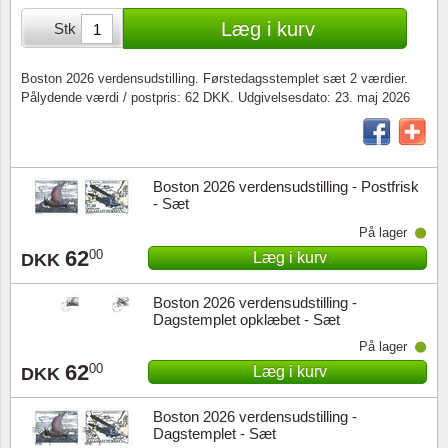
Særkonvolutter
Lupper, lamper & mikroskoper
Stålstik
Læg i kurv
Stk
Frimærkehæfter
Pincetter
Boston 2026 verdensudstilling. Førstedagsstemplet sæt 2 værdier.
Pålydende værdi / postpris: 62 DKK. Udgivelsesdato: 23. maj 2026
Souvenirmapper
Tilbehør - andet
Juleophæng
Boston 2026 verdensudstilling - Postfrisk
Andre samleobjekter
- Sæt
På lager
62
00
Læg i kurv
DKK
Boston 2026 verdensudstilling -
Dagstemplet opklæbet - Sæt
På lager
62
00
Læg i kurv
DKK
Boston 2026 verdensudstilling -
Dagstemplet - Sæt