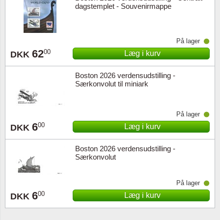
dagstemplet - Souvenirmappe
På lager
62
00
Læg i kurv
DKK
Boston 2026 verdensudstilling -
Særkonvolut til miniark
På lager
6
00
Læg i kurv
DKK
Boston 2026 verdensudstilling -
Særkonvolut
På lager
6
00
Læg i kurv
DKK