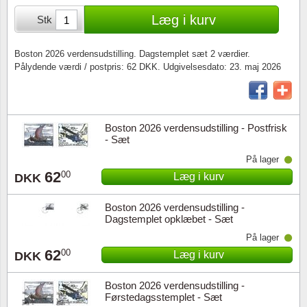
Særkonvolutter
Lupper, lamper & mikroskoper
Stålstik
Læg i kurv
Stk
Frimærkehæfter
Pincetter
Boston 2026 verdensudstilling. Dagstemplet sæt 2 værdier.
Pålydende værdi / postpris: 62 DKK. Udgivelsesdato: 23. maj 2026
Souvenirmapper
Tilbehør - andet
Juleophæng
Boston 2026 verdensudstilling - Postfrisk
Andre samleobjekter
- Sæt
På lager
62
00
Læg i kurv
DKK
Boston 2026 verdensudstilling -
Dagstemplet opklæbet - Sæt
På lager
62
00
Læg i kurv
DKK
Boston 2026 verdensudstilling -
Førstedagsstemplet - Sæt