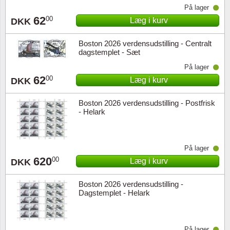
På lager
62
00
Læg i kurv
DKK
Boston 2026 verdensudstilling - Centralt
dagstemplet - Sæt
På lager
62
00
Læg i kurv
DKK
Boston 2026 verdensudstilling - Postfrisk
- Helark
På lager
620
00
Læg i kurv
DKK
Boston 2026 verdensudstilling -
Dagstemplet - Helark
På lager