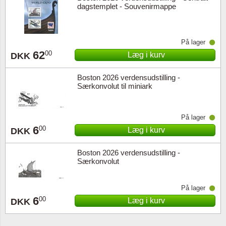
dagstemplet - Souvenirmappe
På lager
62
00
Læg i kurv
DKK
Boston 2026 verdensudstilling -
Særkonvolut til miniark
På lager
6
00
Læg i kurv
DKK
Boston 2026 verdensudstilling -
Særkonvolut
På lager
6
00
Læg i kurv
DKK